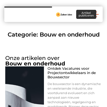
Artikel
publiceren
Categorie: Bouw en onderhoud
Onze artikelen over
Bouw en onderhoud
Ontdek Vacatures voor
Projectontwikkelaars in de
Bouwsector
De bouwsector is een dynamische
en veeleisende industrie, die
voortdurend evolueert en zich
aanpast aan nieuwe
technologieën, regelgeving en
markttrends. Binnen deze sector