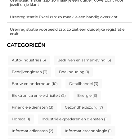
Urenstaat maken zzp: zo maak je een duidelijk overzicht voor
jezelf en je klant
Urenregistratie Excel zzp: zo maak je een handig overzicht
Urenregistratie voorbeeld zzp: zo ziet een duidelijke registratie
eruit
CATEGORIEËN
Auto-industrie
(16)
Bedrijven en samenleving
(5)
Bedrijvengidsen
(3)
Boekhouding
(1)
Bouw en onderhoud
(10)
Detailhandel
(3)
Elektronica en elektriciteit
(2)
Energie
(3)
Financiële diensten
(3)
Gezondheidszorg
(7)
Horeca
(1)
Industriële goederen en diensten
(1)
Informatiediensten
(2)
Informatietechnologie
(1)