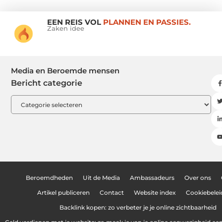
EEN REIS VOL
PLANNEN EN PASSIES.
Zaken idee
Media en Beroemde mensen
Bericht categorie
Beroemdheden
Uit de Media
Ambassadeurs
Over ons
Artikel publiceren
Contact
Website index
Cookiebelei
Backlink kopen: zo verbeter je je online zichtbaarheid