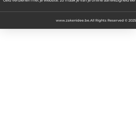
Geld verdienen met je website: zo maak je van je online aanwezigheid e
www.zakenidee.be.
All Rights Reserved © 2025