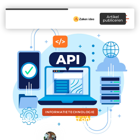
Artikel
publiceren
INFORMATIETECHNOLOGIE
Een gids voor het laten ontwikkelen van
een krachtige API
Julia de Graaf