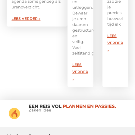
agenda soms genoeg als
zzp zie
en
urenoverzicht.
je
uitleggen.
precies
Bewaar
hoeveel
LEES VERDER »
je uren
tijd elk
daarom
gestructureerd
en
LEES
veilig.
VERDER
Veel
»
zelfstandigen
LEES
VERDER
»
EEN REIS VOL
PLANNEN EN PASSIES.
Zaken idee