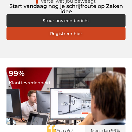
Vertel wat jou beweegt
Start vandaag nog je schrijfroute op Zaken
idee
Stuur ons een bericht
Registreer hier
99
%
Klanttevredenheid
"Een plek
"Vrijwilligerswerk
"Mijn
Meer dan 99%
"D