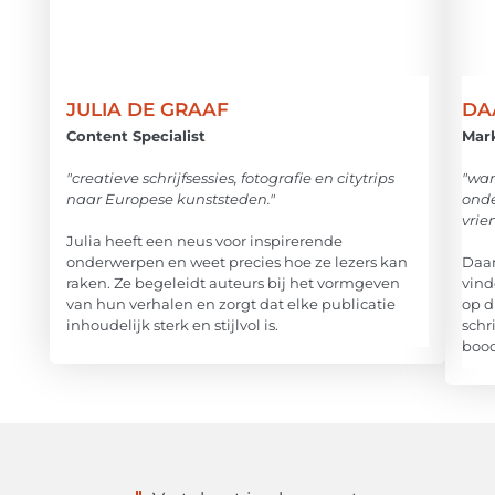
JULIA DE GRAAF
DA
Content Specialist
Mar
"creatieve schrijfsessies, fotografie en citytrips
"wan
naar Europese kunststeden."
onde
vrie
Julia heeft een neus voor inspirerende
onderwerpen en weet precies hoe ze lezers kan
Daan
raken. Ze begeleidt auteurs bij het vormgeven
vind
van hun verhalen en zorgt dat elke publicatie
op d
inhoudelijk sterk en stijlvol is.
schr
bood