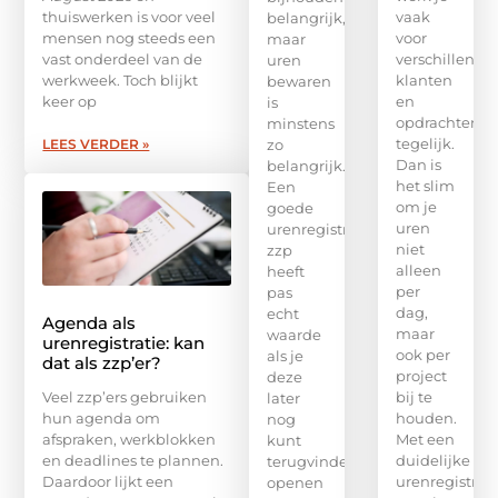
thuiswerken is voor veel
vaak
belangrijk,
mensen nog steeds een
voor
maar
vast onderdeel van de
verschillende
uren
werkweek. Toch blijkt
klanten
bewaren
keer op
en
is
opdrachten
minstens
tegelijk.
LEES VERDER »
zo
Dan is
belangrijk.
het slim
Een
om je
goede
uren
urenregistratie
niet
zzp
alleen
heeft
per
pas
dag,
echt
Agenda als
maar
waarde
urenregistratie: kan
ook per
als je
dat als zzp’er?
project
deze
Veel zzp’ers gebruiken
bij te
later
hun agenda om
houden.
nog
afspraken, werkblokken
Met een
kunt
en deadlines te plannen.
duidelijke
terugvinden,
Daardoor lijkt een
urenregistrati
openen