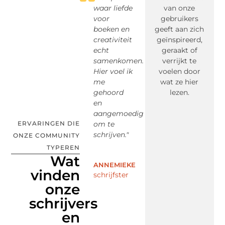
rm
waar liefde
krijgt hier
momenten
van onze
lit
me
voor
de
in kleine
gebruikers
bi
en
boeken en
waardering
koffietentjes
geeft aan zich
zij
elf
creativiteit
die het
kregen
geïnspireerd,
br
echt
verdient. Ik
plots een
geraakt of
ins
r
samenkomen.
voel me
diepere
verrijkt te
Ma
e
Hier voel ik
verbonden
betekenis.
voelen door
bel
 Het
me
met
Door deze
wat ze hier
ik 
erde
gehoord
anderen
community
lezen.
me
en
die net als
ben ik
on
aangemoedigd
ik willen
anders
die
ERVARINGEN DIE
om te
bijdragen
gaan
pas
schrijven."
aan iets
kijken én
taa
ONZE COMMUNITY
uren
moois."
schrijven –
TYPEREN
met
Wat
ANNEMIEKE
MA
volle
aandacht
vinden
schrijfster
vas
YASIN
erkingen."
en
onze
blogger
verwondering."
schrijvers
en
lid
SOPHIE