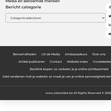
Media en Beroemde mensen
Bericht categorie
Beroemdheden
Uit de Media
Ambassadeurs
Over ons
Artikel publiceren
Contact
Website index
Cookiebelei
Backlink kopen: zo verbeter je je online zichtbaarheid
Geld verdienen met je website: zo maak je van je online aanwezigheid e
www.zakenidee.be.
All Rights Reserved © 2025