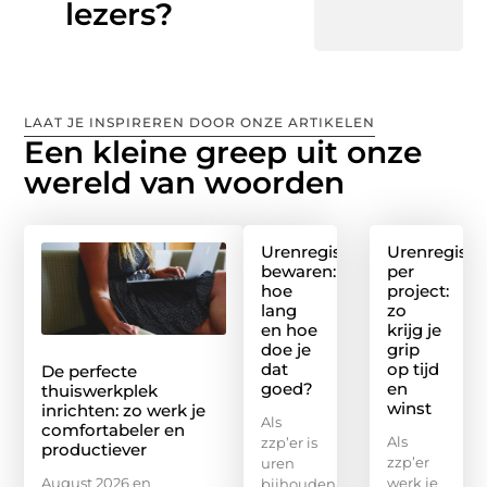
lezers?
trouwe
bezoeker
LAAT JE INSPIREREN DOOR ONZE ARTIKELEN
Een kleine greep uit onze
wereld van woorden
Urenregistratie
Urenregistra
bewaren:
per
hoe
project:
lang
zo
en hoe
krijg je
doe je
grip
dat
op tijd
De perfecte
goed?
en
thuiswerkplek
winst
inrichten: zo werk je
Als
comfortabeler en
Als
zzp’er is
productiever
zzp’er
uren
August 2026 en
werk je
bijhouden