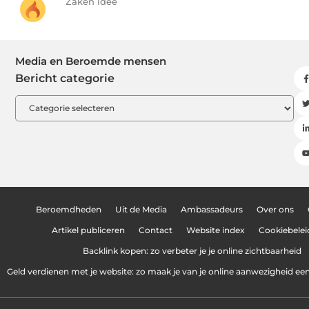
Zaken idee
Media en Beroemde mensen
Bericht categorie
Beroemdheden
Uit de Media
Ambassadeurs
Over ons
Artikel publiceren
Contact
Website index
Cookiebelei
Backlink kopen: zo verbeter je je online zichtbaarheid
Geld verdienen met je website: zo maak je van je online aanwezigheid e