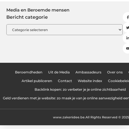
Media en Beroemde mensen
Bericht categorie
Beroemdheden
Uit de Media
Ambassadeurs
Over ons
Artikel publiceren
Contact
Website index
Cookiebelei
Backlink kopen: zo verbeter je je online zichtbaarheid
Geld verdienen met je website: zo maak je van je online aanwezigheid e
www.zakenidee.be.
All Rights Reserved © 2025