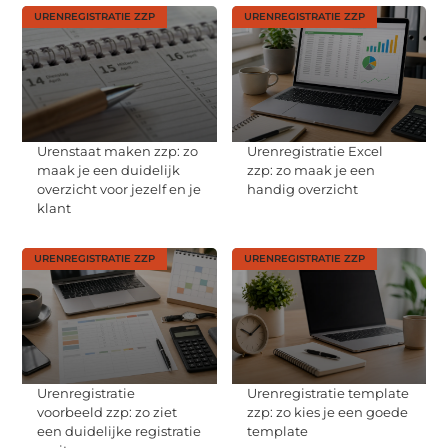
URENREGISTRATIE ZZP
URENREGISTRATIE ZZP
Urenstaat maken zzp: zo
Urenregistratie Excel
maak je een duidelijk
zzp: zo maak je een
overzicht voor jezelf en je
handig overzicht
klant
URENREGISTRATIE ZZP
URENREGISTRATIE ZZP
Urenregistratie
Urenregistratie template
voorbeeld zzp: zo ziet
zzp: zo kies je een goede
een duidelijke registratie
template