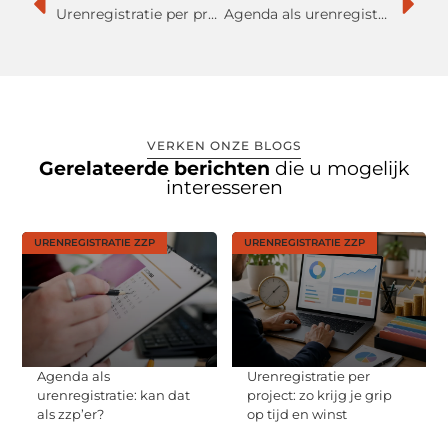
Urenregistratie per project: zo krijg je grip op tijd en winst
Agenda als urenregistratie: kan dat als zzp’er?
VERKEN ONZE BLOGS
Gerelateerde berichten
die u mogelijk
interesseren
URENREGISTRATIE ZZP
URENREGISTRATIE ZZP
Agenda als
Urenregistratie per
urenregistratie: kan dat
project: zo krijg je grip
als zzp’er?
op tijd en winst