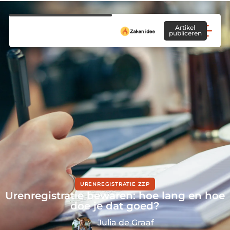
Artikel
publiceren
URENREGISTRATIE ZZP
Urenregistratie bewaren: hoe lang en hoe
doe je dat goed?
Julia de Graaf