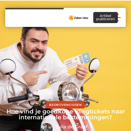
Artikel
publiceren
BEDRIJVENGIDSEN
Hoe vind je goedkope vliegtickets naar
internationale bestemmingen?
Julia de Graaf