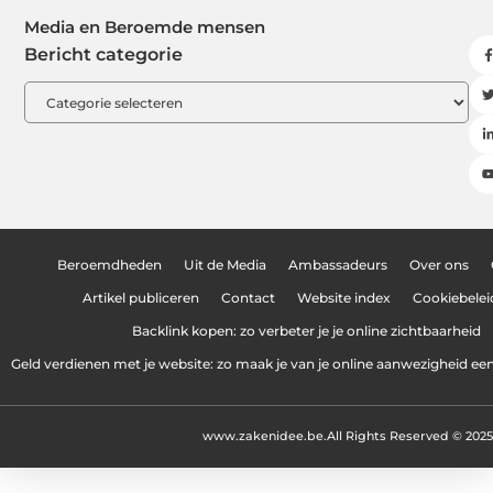
Media en Beroemde mensen
Bericht categorie
Beroemdheden
Uit de Media
Ambassadeurs
Over ons
Artikel publiceren
Contact
Website index
Cookiebelei
Backlink kopen: zo verbeter je je online zichtbaarheid
Geld verdienen met je website: zo maak je van je online aanwezigheid e
www.zakenidee.be.
All Rights Reserved © 2025