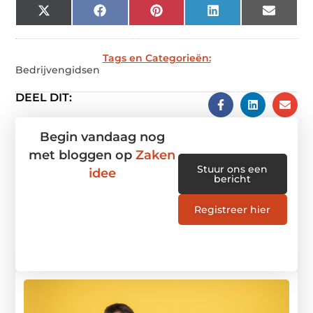
X
Facebook
Pinterest
LinkedIn
Email
(Twitter)
Tags en Categorieën:
Bedrijvengidsen
DEEL DIT:
Begin vandaag nog
met bloggen op
Zaken
Stuur ons een
idee
bericht
Registreer hier