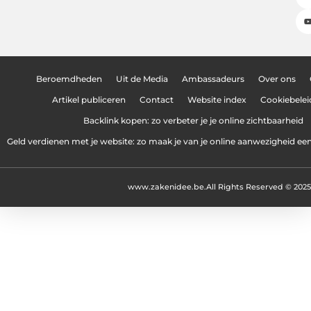
Beroemdheden
Uit de Media
Ambassadeurs
Over ons
Artikel publiceren
Contact
Website index
Cookiebelei
Backlink kopen: zo verbeter je je online zichtbaarheid
Geld verdienen met je website: zo maak je van je online aanwezigheid e
www.zakenidee.be.
All Rights Reserved © 2025