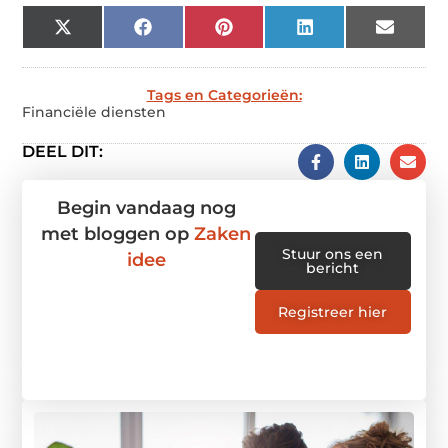
X
Facebook
Pinterest
LinkedIn
Email
(Twitter)
Tags en Categorieën:
Financiële diensten
DEEL DIT:
Begin vandaag nog
met bloggen op
Zaken
Stuur ons een
idee
bericht
Registreer hier