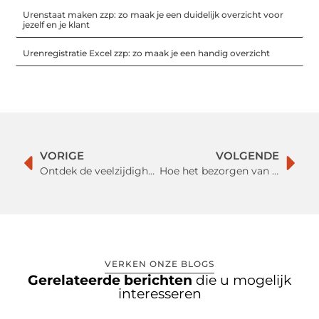
Urenstaat maken zzp: zo maak je een duidelijk overzicht voor
jezelf en je klant
Urenregistratie Excel zzp: zo maak je een handig overzicht
VORIGE
VOLGENDE
Ontdek de veelzijdigheid van polyurethaan vloercoatings voor elk interieur
Hoe het bezorgen van modulaire banken jouw interieur transformatie vereenvoudigt
VERKEN ONZE BLOGS
Gerelateerde berichten
die u mogelijk
interesseren