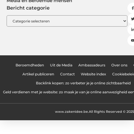
Media en Beroemde mensen
Bericht categorie
Beroemdheden
Uit de Media
Ambassadeurs
Over ons
Artikel publiceren
Contact
Website index
Cookiebelei
Backlink kopen: zo verbeter je je online zichtbaarheid
Geld verdienen met je website: zo maak je van je online aanwezigheid e
www.zakenidee.be.
All Rights Reserved © 2025