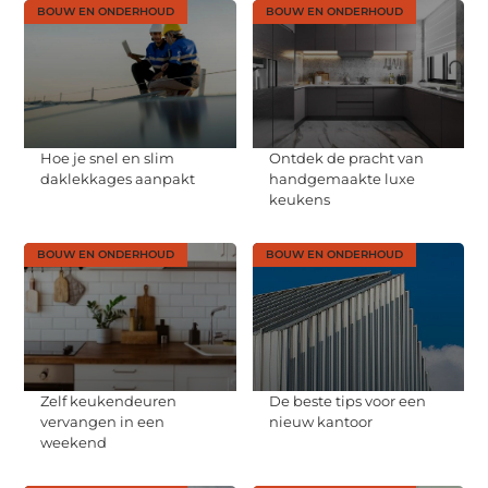
BOUW EN ONDERHOUD
BOUW EN ONDERHOUD
Hoe je snel en slim
Ontdek de pracht van
daklekkages aanpakt
handgemaakte luxe
keukens
BOUW EN ONDERHOUD
BOUW EN ONDERHOUD
Zelf keukendeuren
De beste tips voor een
vervangen in een
nieuw kantoor
weekend