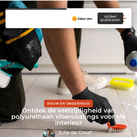
Artikel
publiceren
BOUW EN ONDERHOUD
Ontdek de veelzijdigheid van
polyurethaan vloercoatings voor elk
interieur
Julia de Graaf