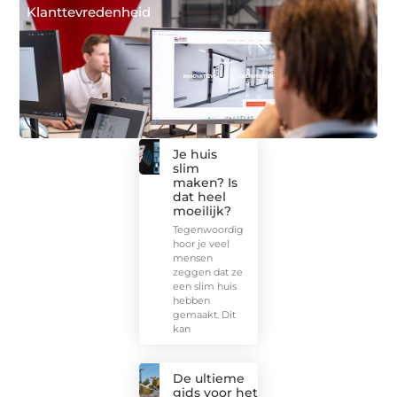
Klanttevredenheid
Je huis
slim
maken? Is
dat heel
moeilijk?
Tegenwoordig
hoor je veel
mensen
zeggen dat ze
een slim huis
hebben
gemaakt. Dit
kan
De ultieme
gids voor het