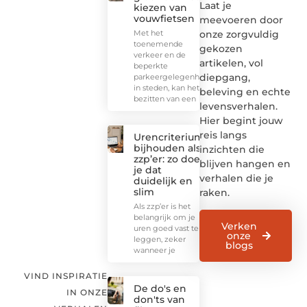
Laat je
kiezen van
vouwfietsen
meevoeren door
onze zorgvuldig
Met het
toenemende
gekozen
verkeer en de
artikelen, vol
beperkte
diepgang,
parkeergelegenheid
in steden, kan het
beleving en echte
bezitten van een
levensverhalen.
Hier begint jouw
reis langs
Urencriterium
bijhouden als
inzichten die
zzp’er: zo doe
blijven hangen en
je dat
verhalen die je
duidelijk en
slim
raken.
Als zzp’er is het
belangrijk om je
Verken
uren goed vast te
onze
leggen, zeker
blogs
wanneer je
VIND INSPIRATIE
De do's en
IN ONZE
don'ts van