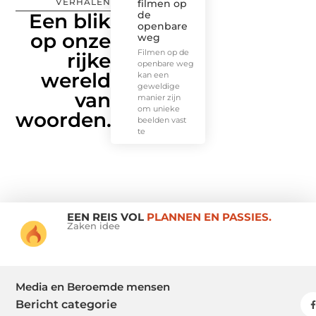
VERHALEN
filmen op
de
Een blik
openbare
op onze
weg
Filmen op de
rijke
openbare weg
wereld
kan een
geweldige
van
manier zijn
om unieke
woorden.
beelden vast
te
EEN REIS VOL
PLANNEN EN PASSIES.
Zaken idee
Media en Beroemde mensen
Bericht categorie