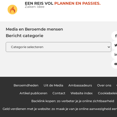
EEN REIS VOL
PLANNEN EN PASSIES.
Zaken idee
Media en Beroemde mensen
Bericht categorie
Beroemdheden
Uit de Media
Ambassadeurs
Over ons
Artikel publiceren
Contact
Website index
Cookiebelei
Backlink kopen: zo verbeter je je online zichtbaarheid
Geld verdienen met je website: zo maak je van je online aanwezigheid e