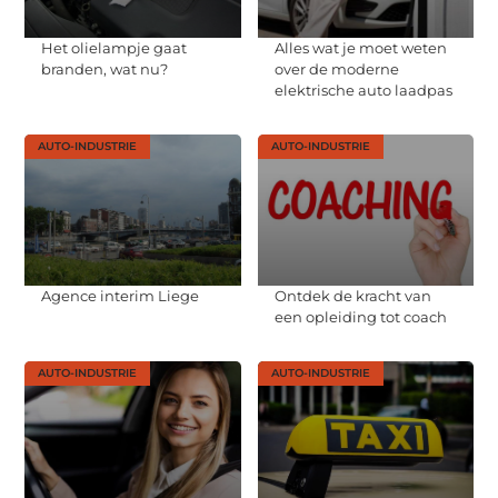
Het olielampje gaat
Alles wat je moet weten
branden, wat nu?
over de moderne
elektrische auto laadpas
AUTO-INDUSTRIE
AUTO-INDUSTRIE
Agence interim Liege
Ontdek de kracht van
een opleiding tot coach
AUTO-INDUSTRIE
AUTO-INDUSTRIE