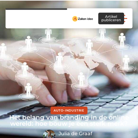
Artikel
publiceren
AUTO-INDUSTRIE
Het belang van branding in de online
wereld: hoe bouw je een sterk merk?
Julia de Graaf