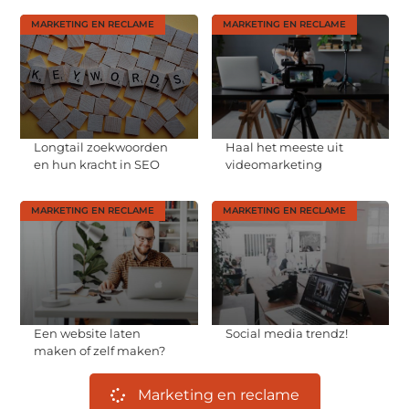
MARKETING EN RECLAME
MARKETING EN RECLAME
Longtail zoekwoorden
Haal het meeste uit
en hun kracht in SEO
videomarketing
MARKETING EN RECLAME
MARKETING EN RECLAME
Een website laten
Social media trendz!
maken of zelf maken?
Marketing en reclame