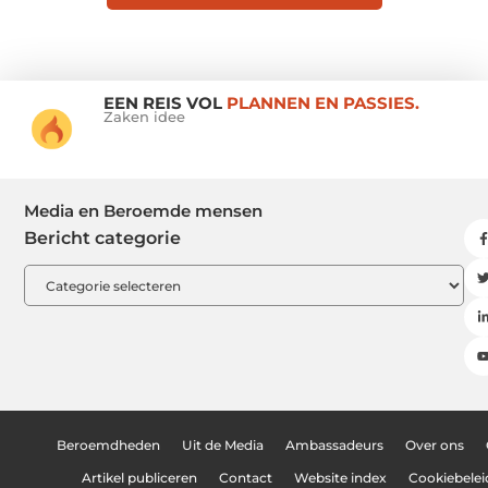
EEN REIS VOL
PLANNEN EN PASSIES.
Zaken idee
Media en Beroemde mensen
Bericht categorie
Beroemdheden
Uit de Media
Ambassadeurs
Over ons
Artikel publiceren
Contact
Website index
Cookiebelei