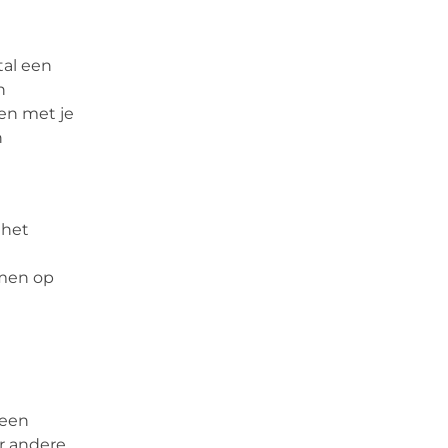
tal een
n
den met je
n
 het
emen op
 een
er andere