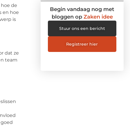
l hoe de
Begin vandaag nog met
s en hoe
bloggen op
Zaken idee
werp is
Stuur ons een bericht
Registreer hier
or dat ze
een team
slissen
invloed
r goed