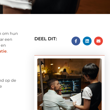
en om hun
DEEL DIT:
aar een
 en
tie
.
md op de
e