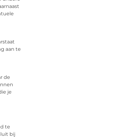
aarnaast
ntuele
arstaat
ng aan te
r de
kunnen
ie je
d te
uit bij