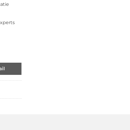
atie
xperts
il