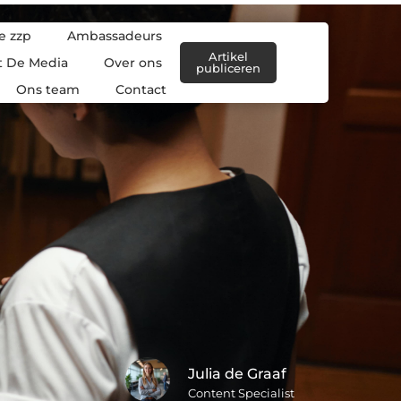
e zzp
Ambassadeurs
Artikel
t De Media
Over ons
publiceren
Ons team
Contact
Julia de Graaf
Content Specialist