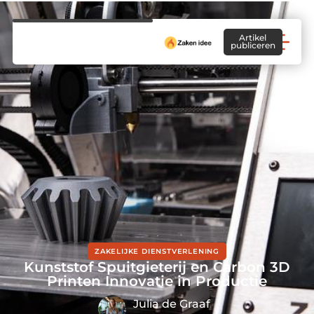
Artikel
publiceren
ZAKELIJKE DIENSTVERLENING
Kunststof Spuitgieterij en Carbon 3D
Printen Innovatie in Productie
Julia de Graaf