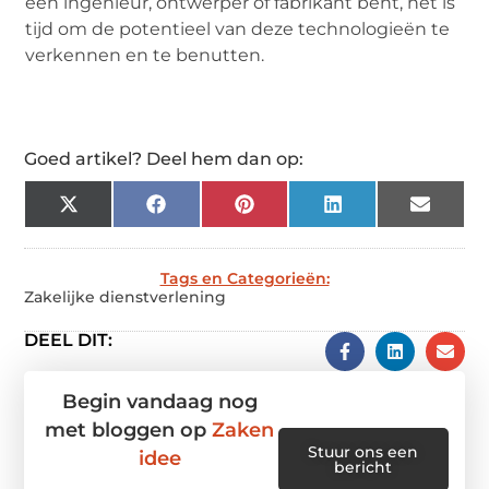
een ingenieur, ontwerper of fabrikant bent, het is
tijd om de potentieel van deze technologieën te
verkennen en te benutten.
Goed artikel? Deel hem dan op:
X
Facebook
Pinterest
LinkedIn
Email
(Twitter)
Tags en Categorieën:
Zakelijke dienstverlening
DEEL DIT:
Begin vandaag nog
met bloggen op
Zaken
Stuur ons een
idee
bericht