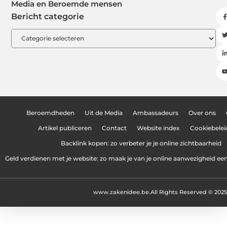
Media en Beroemde mensen
Bericht categorie
Beroemdheden
Uit de Media
Ambassadeurs
Over ons
Artikel publiceren
Contact
Website index
Cookiebelei
Backlink kopen: zo verbeter je je online zichtbaarheid
Geld verdienen met je website: zo maak je van je online aanwezigheid e
www.zakenidee.be.
All Rights Reserved © 2025