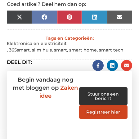
Goed artikel? Deel hem dan op:
X
Facebook
Pinterest
LinkedIn
Email
(Twitter)
Tags en Categorieën:
Elektronica en elektriciteit
,
365smart
,
slim huis
,
smart
,
smart home
,
smart tech
DEEL DIT:
Begin vandaag nog
met bloggen op
Zaken
Stuur ons een
idee
bericht
Registreer hier