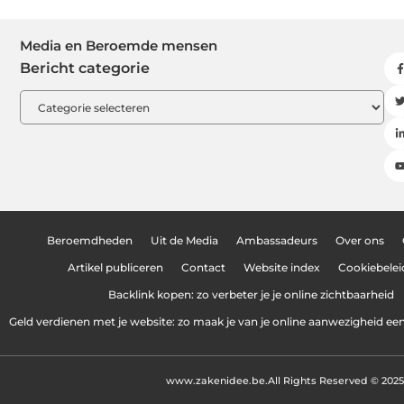
Media en Beroemde mensen
Bericht categorie
Beroemdheden
Uit de Media
Ambassadeurs
Over ons
Artikel publiceren
Contact
Website index
Cookiebelei
Backlink kopen: zo verbeter je je online zichtbaarheid
Geld verdienen met je website: zo maak je van je online aanwezigheid e
www.zakenidee.be.
All Rights Reserved © 2025