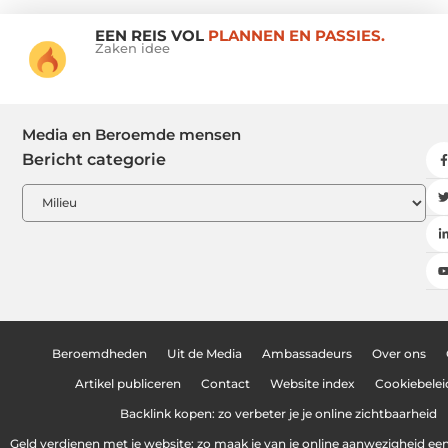
EEN REIS VOL
PLANNEN EN PASSIES.
Zaken idee
Media en Beroemde mensen
Bericht categorie
Beroemdheden
Uit de Media
Ambassadeurs
Over ons
Artikel publiceren
Contact
Website index
Cookiebelei
Backlink kopen: zo verbeter je je online zichtbaarheid
Geld verdienen met je website: zo maak je van je online aanwezigheid e