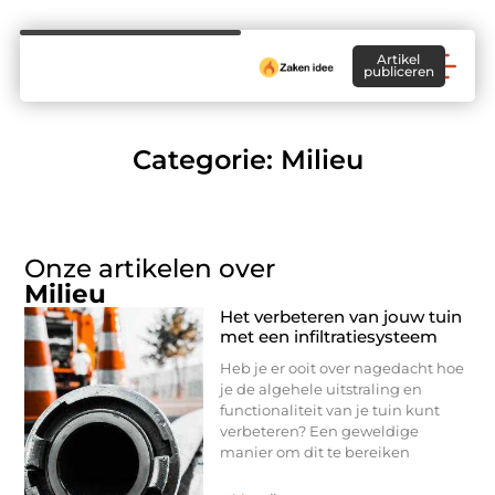
Artikel
publiceren
Categorie: Milieu
Onze artikelen over
Milieu
Het verbeteren van jouw tuin
met een infiltratiesysteem
Heb je er ooit over nagedacht hoe
je de algehele uitstraling en
functionaliteit van je tuin kunt
verbeteren? Een geweldige
manier om dit te bereiken