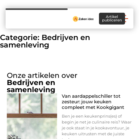
Artikel
publiceren
Categorie: Bedrijven en
samenleving
Onze artikelen over
Bedrijven en
samenleving
Van aardappelschiller tot
zesteur: jouw keuken
compleet met Kookgigant
Ben je een keukenprins(es) of
begin je net je culinaire reis? Waar
je ook staat in je kookavontuur, je
keuken uitrusten met de juiste