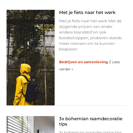
Met je fiets naar het werk
Met je fiets naar het werk Met de
stijgende prijzen van onder
andere brandstof en ook
boodschappen, proberen steeds
meer mensen om te kunnen
besparen
Bedrijven en samenleving
// Lees
verder »
3x bohemian raamdecoratie
tips
3x bohemian raamdecoratie tips