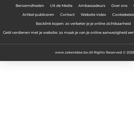
Beroemdheden
Uit de Media
Ambassadeurs
Over ons
Artikel publiceren
Contact
Website index
Cookiebelei
Backlink kopen: zo verbeter je je online zichtbaarheid
Geld verdienen met je website: zo maak je van je online aanwezigheid e
www.zakenidee.be.
All Rights Reserved © 2025