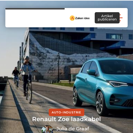
Artikel
publiceren
AUTO-INDUSTRIE
Renault Zoe laadkabel
Julia de Graaf