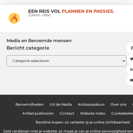
EEN REIS VOL
PLANNEN EN PASSIES.
Zaken idee
Media en Beroemde mensen
Bericht categorie
Beroemdheden
Uit de Media
Ambassadeurs
Over ons
Artikel publiceren
Contact
Website index
Cookiebelei
Backlink kopen: zo verbeter je je online zichtbaarheid
Geld verdienen met je website: zo maak je van je online aanwezigheid e